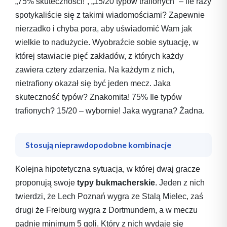
„75% skuteczności!”, „15/20 typów trafionych” – ile razy
spotykaliście się z takimi wiadomościami? Zapewnie
nierzadko i chyba pora, aby uświadomić Wam jak
wielkie to nadużycie. Wyobraźcie sobie sytuację, w
której stawiacie pięć zakładów, z których każdy
zawiera cztery zdarzenia. Na każdym z nich,
nietrafiony okazał się być jeden mecz. Jaka
skuteczność typów? Znakomita! 75% Ile typów
trafionych? 15/20 – wybornie! Jaka wygrana? Żadna.
Stosują nieprawdopodobne kombinacje
Kolejna hipotetyczna sytuacja, w której dwaj gracze
proponują swoje
typy bukmacherskie
. Jeden z nich
twierdzi, że Lech Poznań wygra ze Stalą Mielec, zaś
drugi że Freiburg wygra z Dortmundem, a w meczu
padnie minimum 5 goli. Który z nich wydaje się