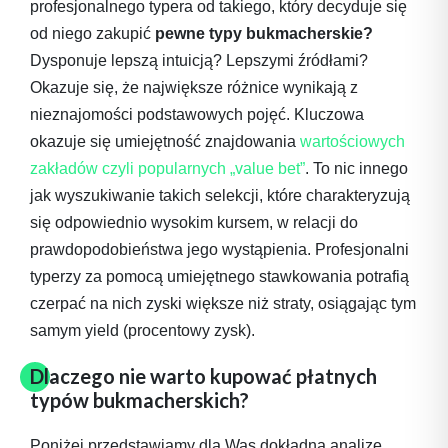
profesjonalnego typera od takiego, który decyduje się
od niego zakupić
pewne typy bukmacherskie?
Dysponuje lepszą intuicją? Lepszymi źródłami?
Okazuje się, że największe różnice wynikają z
nieznajomości podstawowych pojęć. Kluczowa
okazuje się umiejętność znajdowania
wartościowych
zakładów czyli popularnych „value bet”
. To nic innego
jak wyszukiwanie takich selekcji, które charakteryzują
się odpowiednio wysokim kursem, w relacji do
prawdopodobieństwa jego wystąpienia. Profesjonalni
typerzy za pomocą umiejętnego stawkowania potrafią
czerpać na nich zyski większe niż straty, osiągając tym
samym yield (procentowy zysk).
Dlaczego nie warto kupować płatnych
typów bukmacherskich?
Poniżej przedstawiamy dla Was dokładną analizę