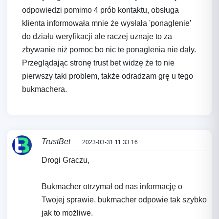
odpowiedzi pomimo 4 prób kontaktu, obsługa
klienta informowała mnie że wysłała 'ponaglenie’
do działu weryfikacji ale raczej uznaje to za
zbywanie niż pomoc bo nic te ponaglenia nie dały.
Przeglądając stronę trust bet widzę że to nie
pierwszy taki problem, także odradzam grę u tego
bukmachera.
TrustBet
2023-03-31 11:33:16
Drogi Graczu,
Bukmacher otrzymał od nas informację o
Twojej sprawie, bukmacher odpowie tak szybko
jak to możliwe.