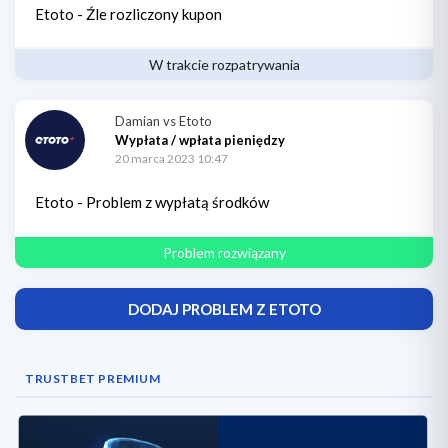
Etoto - Źle rozliczony kupon
W trakcie rozpatrywania
Damian vs Etoto
Wypłata / wpłata pieniędzy
20 marca 2023 10:47
Etoto - Problem z wypłatą środków
Problem rozwiązany
DODAJ PROBLEM Z ETOTO
TRUSTBET PREMIUM