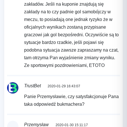
zakładów. Jeśli na kuponie znajdują się
zakłady na to czy padnie gol samobójczy w
meczu, to posiadają one jednak ryzyko że w
oficjalnych wynikach zostaną przypisane
graczowi jak gol bezpośredni. Oczywiście są to
sytuacje bardzo rzadkie, jeśli pojawi się
podobna sytuacja zawsze zapraszamy na czat,
tam otrzyma Pan wyjaśnienie zmiany wyniku.
Ze sportowymi pozdrowieniami, ETOTO
TrustBet
2020-01-29 16:43:07
Panie Przemysławie, czy satysfakcjonuje Pana
taka odpowiedź bukmachera?
Przemysław
2020-01-30 15:11:17