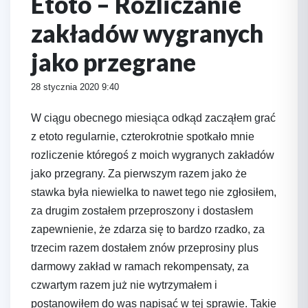
Etoto – Rozliczanie
zakładów wygranych
jako przegrane
28 stycznia 2020 9:40
W ciągu obecnego miesiąca odkąd zacząłem grać
z etoto regularnie, czterokrotnie spotkało mnie
rozliczenie któregoś z moich wygranych zakładów
jako przegrany. Za pierwszym razem jako że
stawka była niewielka to nawet tego nie zgłosiłem,
za drugim zostałem przeproszony i dostasłem
zapewnienie, że zdarza się to bardzo rzadko, za
trzecim razem dostałem znów przeprosiny plus
darmowy zakład w ramach rekompensaty, za
czwartym razem już nie wytrzymałem i
postanowiłem do was napisać w tej sprawie. Takie