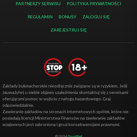
PARTNERZY SERWISU
POLITYKA PRYWATNOŚCI
REGULAMIN
BONUSY
ZALOGUJ SIĘ
ZAREJESTRUJ SIĘ
Zakłady bukmacherskie nieodłącznie związane są w ryzykiem. Jeśli
zauważyłeś u siebie objawy uzależnienia skontaktuj się z serwisami
oferującymi pomoc w wyjściu z nałogu hazardowego. Graj
odpowiedzialnie.
Zawieranie zakładów na stronach internetowych spółek, które nie
posiadają licencji Ministerstwa Finansów na zawieranie zakładów
wzajemnych jest zabroniona i grozi konsekwencjami prawnymi.
© 2026
TrustBet