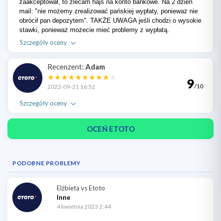
zaakceptował, to zlecam hajs na konto bankowe. Na 2 dzień
mail: "nie możemy zrealizować pańskiej wypłaty, ponieważ nie
obrócił pan depozytem". TAKŻE UWAGA jeśli chodzi o wysokie
stawki, ponieważ możecie mieć problemy z wypłatą.
Szczegóły oceny
Recenzent:
Adam
9
/10
2022-09-21 16:52
Szczegóły oceny
OCEŃ ETOTO
PODOBNE PROBLEMY
Elżbieta vs Etoto
Inne
4 kwietnia 2023 2:44