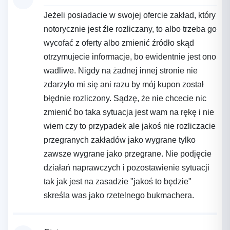
Jeżeli posiadacie w swojej ofercie zakład, który
notorycznie jest źle rozliczany, to albo trzeba go
wycofać z oferty albo zmienić źródło skąd
otrzymujecie informacje, bo ewidentnie jest ono
wadliwe. Nigdy na żadnej innej stronie nie
zdarzyło mi się ani razu by mój kupon został
błędnie rozliczony. Sądzę, że nie chcecie nic
zmienić bo taka sytuacja jest wam na rękę i nie
wiem czy to przypadek ale jakoś nie rozliczacie
przegranych zakładów jako wygrane tylko
zawsze wygrane jako przegrane. Nie podjęcie
działań naprawczych i pozostawienie sytuacji
tak jak jest na zasadzie "jakoś to będzie"
skreśla was jako rzetelnego bukmachera.