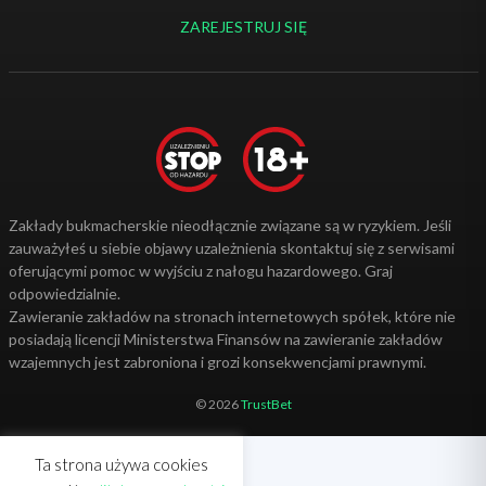
ZAREJESTRUJ SIĘ
Zakłady bukmacherskie nieodłącznie związane są w ryzykiem. Jeśli
zauważyłeś u siebie objawy uzależnienia skontaktuj się z serwisami
oferującymi pomoc w wyjściu z nałogu hazardowego. Graj
odpowiedzialnie.
Zawieranie zakładów na stronach internetowych spółek, które nie
posiadają licencji Ministerstwa Finansów na zawieranie zakładów
wzajemnych jest zabroniona i grozi konsekwencjami prawnymi.
© 2026
TrustBet
Ta strona używa cookies