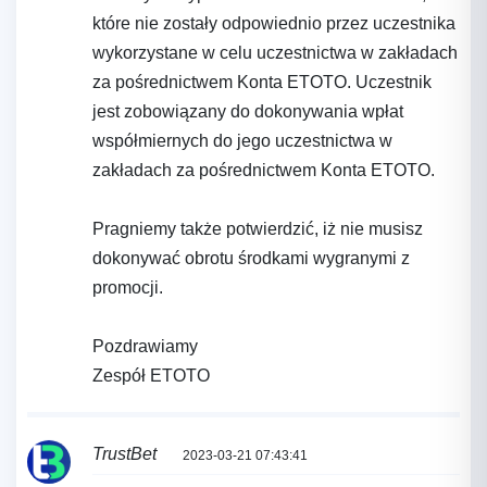
które nie zostały odpowiednio przez uczestnika
wykorzystane w celu uczestnictwa w zakładach
za pośrednictwem Konta ETOTO. Uczestnik
jest zobowiązany do dokonywania wpłat
współmiernych do jego uczestnictwa w
zakładach za pośrednictwem Konta ETOTO.
Pragniemy także potwierdzić, iż nie musisz
dokonywać obrotu środkami wygranymi z
promocji.
Pozdrawiamy
Zespół ETOTO
TrustBet
2023-03-21 07:43:41