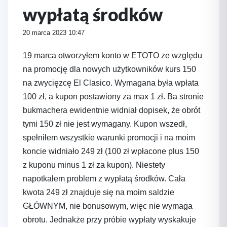
wypłatą środków
20 marca 2023 10:47
19 marca otworzyłem konto w ETOTO ze względu
na promocję dla nowych użytkowników kurs 150
na zwycięzcę El Clasico. Wymagana była wpłata
100 zł, a kupon postawiony za max 1 zł. Ba stronie
bukmachera ewidentnie widniał dopisek, że obrót
tymi 150 zł nie jest wymagany. Kupon wszedł,
spełniłem wszystkie warunki promocji i na moim
koncie widniało 249 zł (100 zł wpłacone plus 150
z kuponu minus 1 zł za kupon). Niestety
napotkałem problem z wypłatą środków. Cała
kwota 249 zł znajduje się na moim saldzie
GŁÓWNYM, nie bonusowym, więc nie wymaga
obrotu. Jednakże przy próbie wypłaty wyskakuje