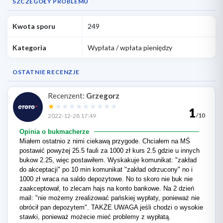
SZCZEGÓŁY PROBLEMU
Kwota sporu
249
Kategoria
Wypłata / wpłata pieniędzy
OSTATNIE RECENZJE
Recenzent:
Grzegorz
1
/10
2022-12-28 17:49
Opinia o bukmacherze
Miałem ostatnio z nimi ciekawą przygode. Chciałem na MŚ
postawić powyżej 25.5 fauli za 1000 zł kurs 2.5 gdzie u innych
bukow 2.25, więc postawiłem. Wyskakuje komunikat: "zakład
do akceptacji" po 10 min komunikat "zakład odrzucony" no i
1000 zł wraca na saldo depozytowe. No to skoro nie buk nie
zaakceptował, to zlecam hajs na konto bankowe. Na 2 dzień
mail: "nie możemy zrealizować pańskiej wypłaty, ponieważ nie
obrócił pan depozytem". TAKŻE UWAGA jeśli chodzi o wysokie
stawki, ponieważ możecie mieć problemy z wypłatą.