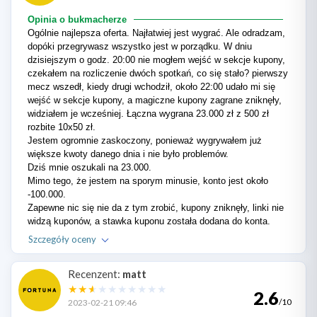
Opinia o bukmacherze
Ogólnie najlepsza oferta. Najłatwiej jest wygrać. Ale odradzam,
dopóki przegrywasz wszystko jest w porządku. W dniu
dzisiejszym o godz. 20:00 nie mogłem wejść w sekcje kupony,
czekałem na rozliczenie dwóch spotkań, co się stało? pierwszy
mecz wszedł, kiedy drugi wchodził, około 22:00 udało mi się
wejść w sekcje kupony, a magiczne kupony zagrane zniknęły,
widziałem je wcześniej. Łączna wygrana 23.000 zł z 500 zł
rozbite 10x50 zł.
Jestem ogromnie zaskoczony, ponieważ wygrywałem już
większe kwoty danego dnia i nie było problemów.
Dziś mnie oszukali na 23.000.
Mimo tego, że jestem na sporym minusie, konto jest około
-100.000.
Zapewne nic się nie da z tym zrobić, kupony zniknęły, linki nie
widzą kuponów, a stawka kuponu została dodana do konta.
Szczegóły oceny
Recenzent:
matt
2.6
/10
2023-02-21 09:46