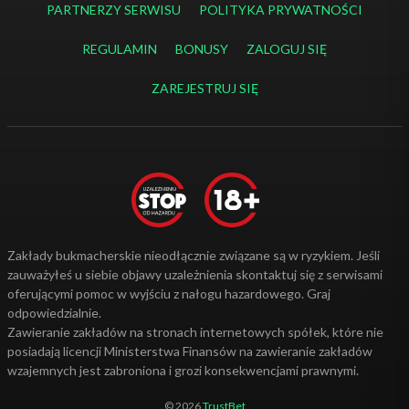
PARTNERZY SERWISU
POLITYKA PRYWATNOŚCI
REGULAMIN
BONUSY
ZALOGUJ SIĘ
ZAREJESTRUJ SIĘ
Zakłady bukmacherskie nieodłącznie związane są w ryzykiem. Jeśli
zauważyłeś u siebie objawy uzależnienia skontaktuj się z serwisami
oferującymi pomoc w wyjściu z nałogu hazardowego. Graj
odpowiedzialnie.
Zawieranie zakładów na stronach internetowych spółek, które nie
posiadają licencji Ministerstwa Finansów na zawieranie zakładów
wzajemnych jest zabroniona i grozi konsekwencjami prawnymi.
© 2026
TrustBet