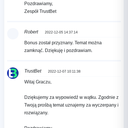
Pozdrawiamy,
Zespół TrustBet
Robert
2022-12-05 14:37:14
Bonus został przyznany. Temat można
zamknąć. Dziękuję i pozdrawiam.
TrustBet
2022-12-07 10:11:38
Witaj Graczu,
Dziękujemy za wypowiedź w wątku. Zgodnie z
Twoją prośbą temat uznajemy za wyczerpany i
rozwiązany.