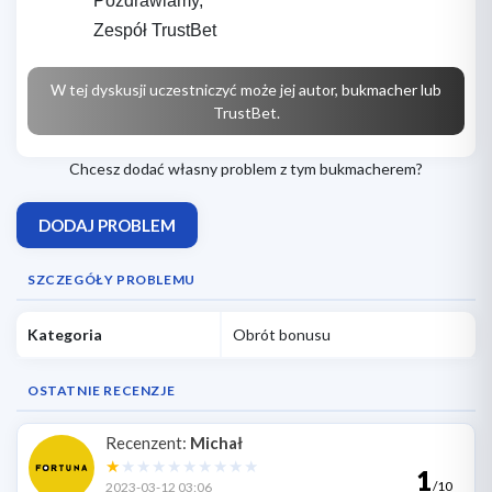
Pozdrawiamy,
Zespół TrustBet
W tej dyskusji uczestniczyć może jej autor, bukmacher lub
TrustBet.
Chcesz dodać własny problem z tym bukmacherem?
DODAJ PROBLEM
SZCZEGÓŁY PROBLEMU
Kategoria
Obrót bonusu
OSTATNIE RECENZJE
Recenzent:
Michał
1
/10
2023-03-12 03:06