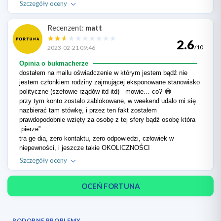
Szczegóły oceny
Recenzent:
matt
2.6
/10
2023-02-21 09:46
Opinia o bukmacherze
dostałem na mailu oświadczenie w którym jestem bądź nie
jestem członkiem rodziny zajmującej eksponowane stanowisko
polityczne (szefowie rządów itd itd) - mowie… co? 😂
przy tym konto zostało zablokowane, w weekend udało mi się
nazbierać tam stówkę, i przez ten fakt zostałem
prawdopodobnie wzięty za osobę z tej sfery bądź osobę która
„pierze”
tra ge dia, zero kontaktu, zero odpowiedzi, człowiek w
niepewności, i jeszcze takie OKOLICZNOŚCI
Szczegóły oceny
OCEŃ FORTUNA
PODOBNE PROBLEMY