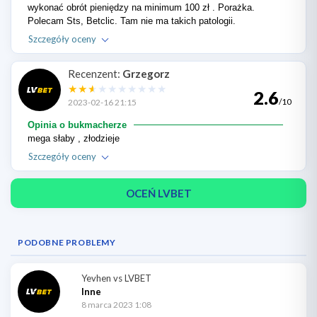
wykonać obrót pieniędzy na minimum 100 zł . Porażka.
Polecam Sts, Betclic. Tam nie ma takich patologii.
Szczegóły oceny
Recenzent:
Grzegorz
2.6
/10
2023-02-16 21:15
Opinia o bukmacherze
mega słaby , złodzieje
Szczegóły oceny
OCEŃ LVBET
PODOBNE PROBLEMY
Yevhen vs LVBET
Inne
8 marca 2023 1:08