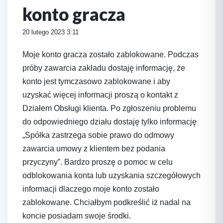
konto gracza
20 lutego 2023 3:11
Moje konto gracza zostało zablokowane. Podczas
próby zawarcia zakładu dostaję informację, że
konto jest tymczasowo zablokowane i aby
uzyskać więcej informacji proszą o kontakt z
Działem Obsługi klienta. Po zgłoszeniu problemu
do odpowiedniego działu dostaję tylko informację
„Spółka zastrzega sobie prawo do odmowy
zawarcia umowy z klientem bez podania
przyczyny”. Bardzo proszę o pomoc w celu
odblokowania konta lub uzyskania szczegółowych
informacji dlaczego moje konto zostało
zablokowane. Chciałbym podkreślić iż nadal na
koncie posiadam swoje środki.