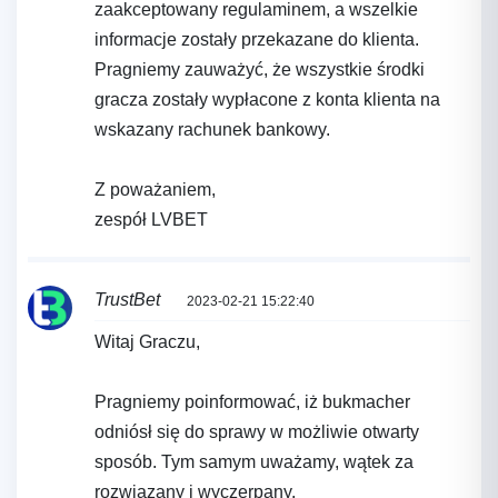
zaakceptowany regulaminem, a wszelkie
informacje zostały przekazane do klienta.
Pragniemy zauważyć, że wszystkie środki
gracza zostały wypłacone z konta klienta na
wskazany rachunek bankowy.
Z poważaniem,
zespół LVBET
TrustBet
2023-02-21 15:22:40
Witaj Graczu,
Pragniemy poinformować, iż bukmacher
odniósł się do sprawy w możliwie otwarty
sposób. Tym samym uważamy, wątek za
rozwiązany i wyczerpany.