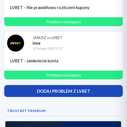
LVBET - Nie prawidłowo rozliczeni kupony
Problem rozwiązany
JANUSZ vs LVBET
Inne
17 lutego 2023 3:57
LVBET - zamkniecie konta
Problem rozwiązany
DODAJ PROBLEM Z LVBET
TRUSTBET PREMIUM