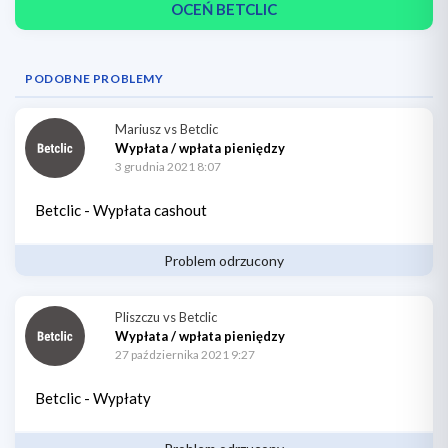
OCEŃ BETCLIC
PODOBNE PROBLEMY
Mariusz vs Betclic
Wypłata / wpłata pieniędzy
3 grudnia 2021 8:07
Betclic - Wypłata cashout
Problem odrzucony
Pliszczu vs Betclic
Wypłata / wpłata pieniędzy
27 października 2021 9:27
Betclic - Wypłaty